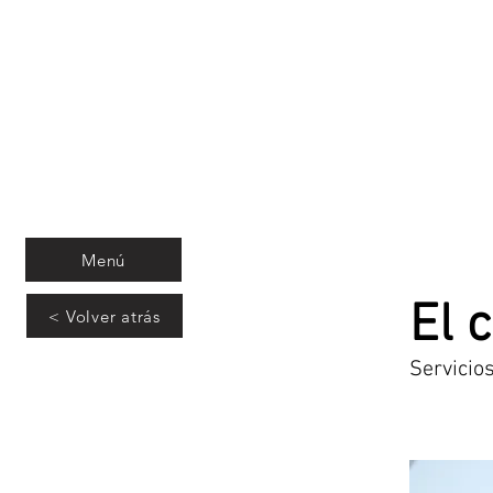
Menú
El 
< Volver atrás
Servicio