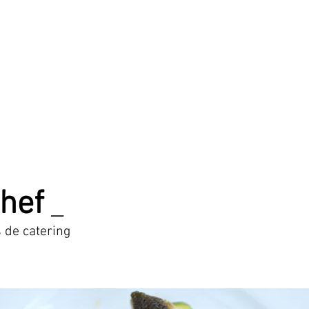
chef
_
s de catering